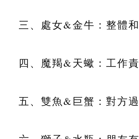
三、處女&金牛：整體
四、魔羯&天蠍：工作
五、雙魚&巨蟹：對方