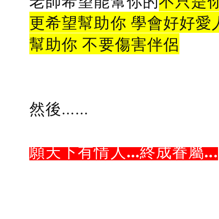
老師希望能幫你的
不只是
更希望幫助你 學會好好愛
幫助你 不要傷害伴侶
然後......
願天下有情人...終成眷屬...