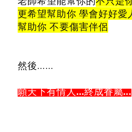
老師希望能幫你的
不只是
更希望幫助你 學會好好愛
幫助你 不要傷害伴侶
然後......
願天下有情人...終成眷屬...