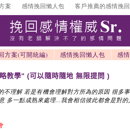
方案
感情挽回懶人包
客戶推薦的感情挽
回方案(可開統編)
感情挽回懶人包
感
略教學" (可以隨時隨地 無限提問 )
的不理解 若是有機會理解對方所為的原因 很多
善意 多一點成熟來處理...我會相信彼此都會是對的
會