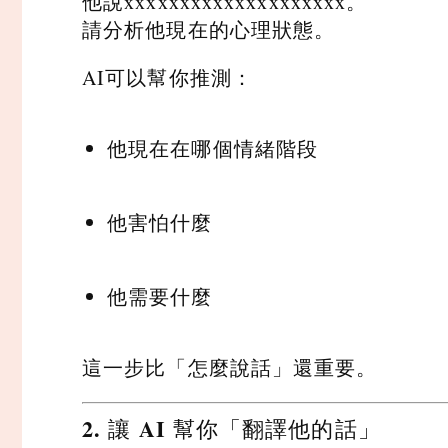
他說xxxxxxxxxxxxxxxxxxxx。
請分析他現在的心理狀態。
AI可以幫你推測：
他現在在哪個情緒階段
他害怕什麼
他需要什麼
這一步比「怎麼說話」還重要。
2. 讓 AI 幫你「翻譯他的話」