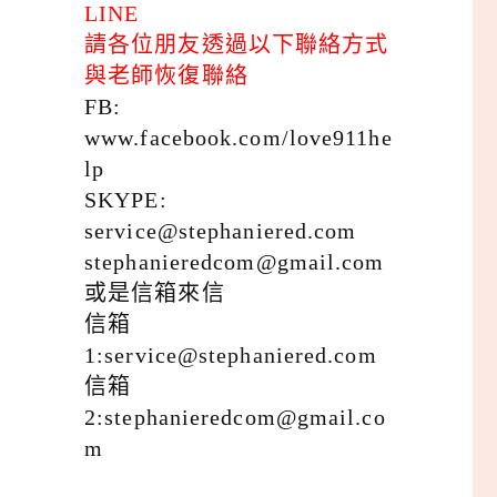
LINE
請各位朋友透過以下聯絡方式
與老師恢復聯絡
FB:
www.facebook.com/love911he
lp
SKYPE:
service@stephaniered.com
stephanieredcom@gmail.com
或是信箱來信
信箱
1:service@stephaniered.com
信箱
2:stephanieredcom@gmail.co
m