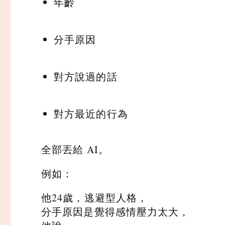
年齡
分手原因
對方說過的話
對方最近的行為
全部丟給 AI。
例如：
他24歲，逃避型人格，
分手原因是覺得感情壓力太大，