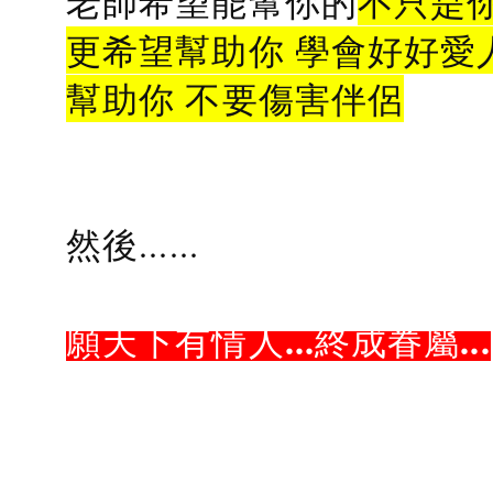
老師希望能幫你的
不只是
更希望幫助你 學會好好愛
幫助你 不要傷害伴侶
然後......
願天下有情人...終成眷屬...