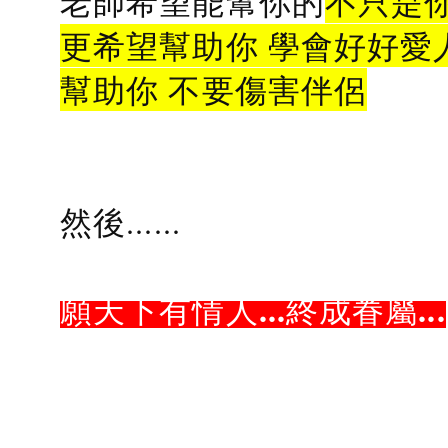
老師希望能幫你的
不只是
更希望幫助你 學會好好愛
幫助你 不要傷害伴侶
然後......
願天下有情人...終成眷屬...