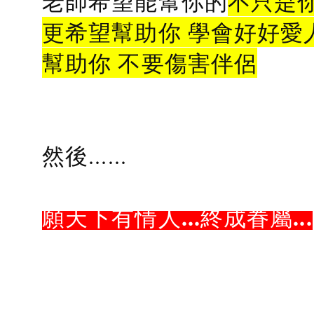
老師希望能幫你的
不只是
更希望幫助你 學會好好愛
幫助你 不要傷害伴侶
然後......
願天下有情人...終成眷屬...