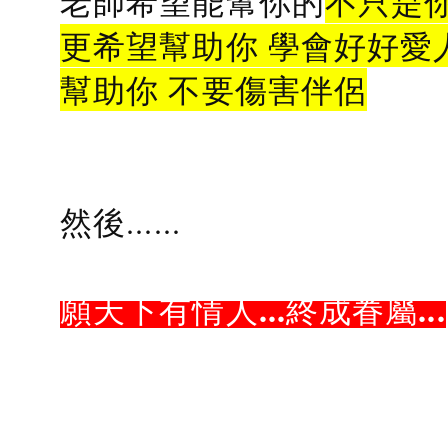
老師希望能幫你的
不只是
更希望幫助你 學會好好愛
幫助你 不要傷害伴侶
然後......
願天下有情人...終成眷屬...