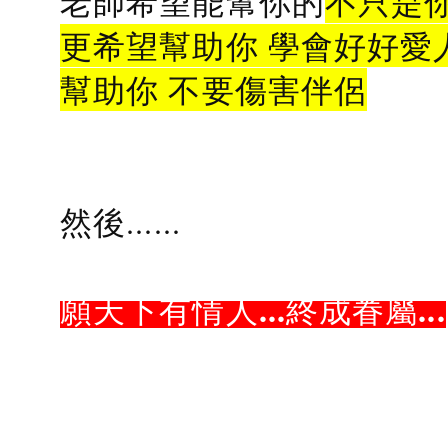
老師希望能幫你的
不只是
更希望幫助你 學會好好愛
幫助你 不要傷害伴侶
然後......
願天下有情人...終成眷屬...