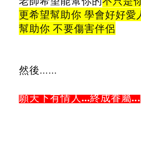
老師希望能幫你的
不只是
更希望幫助你 學會好好愛
幫助你 不要傷害伴侶
然後......
願天下有情人...終成眷屬...