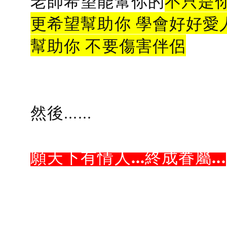
老師希望能幫你的
不只是
更希望幫助你 學會好好愛
幫助你 不要傷害伴侶
然後......
願天下有情人...終成眷屬...