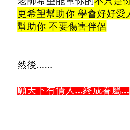
老師希望能幫你的
不只是
更希望幫助你 學會好好愛
幫助你 不要傷害伴侶
然後......
願天下有情人...終成眷屬...