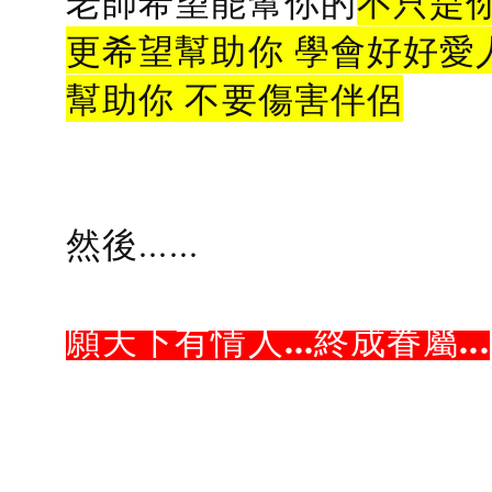
老師希望能幫你的
不只是
更希望幫助你 學會好好愛
幫助你 不要傷害伴侶
然後......
願天下有情人...終成眷屬...