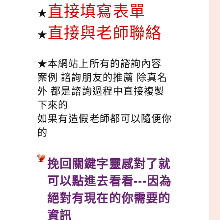
直接填寫表單
★
直接與老師聯絡
★
★本網站上所有的諮詢內容
案例 諮詢朋友的推薦 除真名
外 都是諮詢過程中直接複製
下來的
如果有造假老師都可以隨便你
的
挽回關鍵字靈感對了就
可以點進去看看---因為
絕對有現在的你需要的
資訊