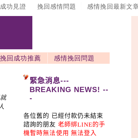
回成功見證
挽回感情問題
感情挽回最新文
情挽回成功推薦
感情挽回問題
緊急消息---
BREAKING NEWS! --
事就
-
人
各位舊的 已經付款仍未結束
諮詢的朋友
老師綁LINE的手
機暫時無法使用 無法登入