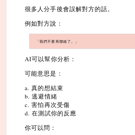
很多人分手後會誤解對方的話。
例如對方說：
「我們不要再聯絡了。」
AI可以幫你分析：
可能意思是：
a. 真的想結束
b. 逃避情緒
c. 害怕再次受傷
d. 在測試你的反應
你可以問：