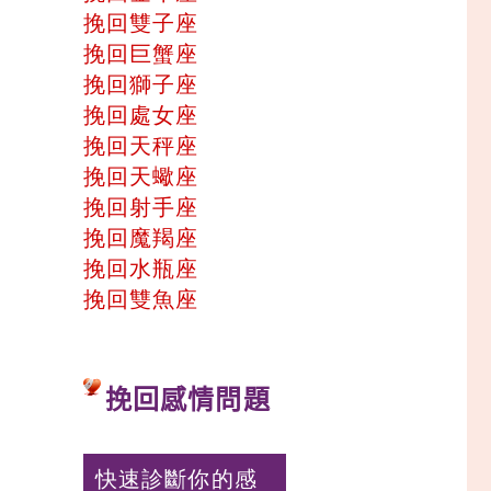
挽回雙子座
挽回巨蟹座
挽回獅子座
挽回處女座
挽回天秤座
挽回天蠍座
挽回射手座
挽回魔羯座
挽回水瓶座
挽回雙魚座
挽回感情問題
快速診斷你的感