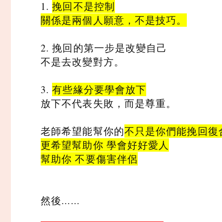
1.
挽回不是控制
關係是兩個人願意，不是技巧。
2. 挽回的第一步是改變自己
不是去改變對方。
3.
有些緣分要學會放下
放下不代表失敗，而是尊重。
老師希望能幫你的
不只是你們能挽回復
更希望幫助你 學會好好愛人
幫助你 不要傷害伴侶
然後......