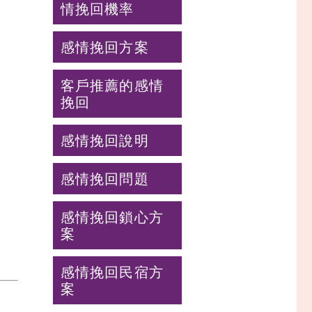
情挽回機率
感情挽回方案
客戶推薦的感情
挽回
感情挽回說明
感情挽回問題
感情挽回鎖心方
案
感情挽回民宿方
案