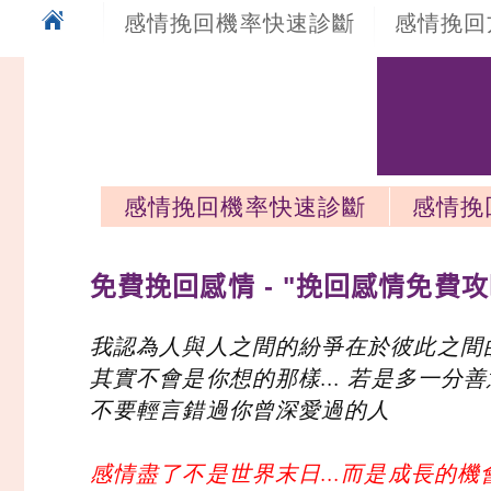
感情挽回機率快速診斷
感情挽回
感情挽回機率快速診斷
感情挽
感情挽回最新文章
免費挽回感情 - "挽回感情免費攻
我認為人與人之間的紛爭在於彼此之間
其實不會是你想的那樣... 若是多一分
不要輕言錯過你曾深愛過的人
感情盡了不是世界末日...而是成長的機