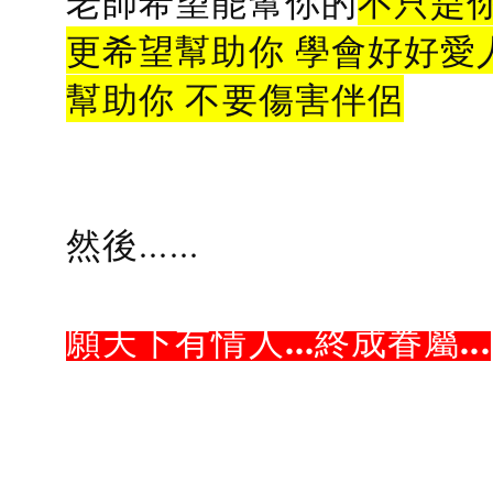
老師希望能幫你的
不只是
更希望幫助你 學會好好愛
幫助你 不要傷害伴侶
然後......
願天下有情人...終成眷屬...