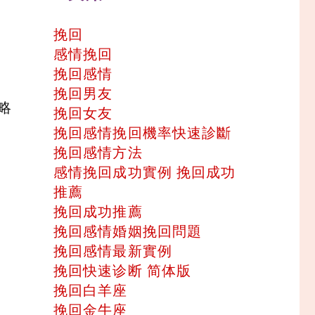
挽回
感情挽回
挽回感情
挽回男友
略
挽回女友
挽回感情挽回機率快速診斷
挽回感情方法
感情挽回成功實例 挽回成功
推薦
挽回成功推薦
挽回感情婚姻挽回問題
挽回感情最新實例
挽回快速诊断 简体版
挽回白羊座
挽回金牛座