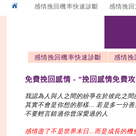
感情挽回機率快速診斷
感情挽回
感情挽回機率快速診斷
感情挽
感情挽回最新文章
免費挽回感情 - "挽回感情免費攻
我認為人與人之間的紛爭在於彼此之間
其實不會是你想的那樣... 若是多一分
不要輕言錯過你曾深愛過的人
感情盡了不是世界末日...而是成長的機