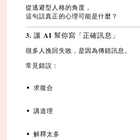
從逃避型人格的角度，
這句話真正的心理可能是什麼？
3. 讓 AI 幫你寫「正確訊息」
很多人挽回失敗，是因為傳錯訊息。
常見錯誤：
求復合
講道理
解釋太多