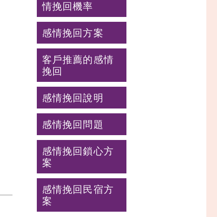
情挽回機率
感情挽回方案
客戶推薦的感情
挽回
感情挽回說明
感情挽回問題
感情挽回鎖心方
案
感情挽回民宿方
案