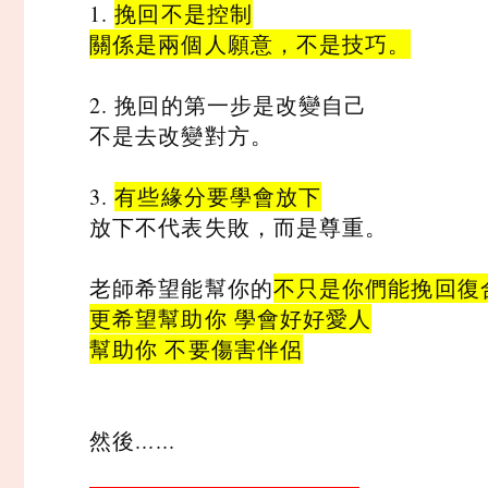
1.
挽回不是控制
關係是兩個人願意，不是技巧。
2. 挽回的第一步是改變自己
不是去改變對方。
3.
有些緣分要學會放下
放下不代表失敗，而是尊重。
老師希望能幫你的
不只是你們能挽回復
更希望幫助你 學會好好愛人
幫助你 不要傷害伴侶
然後......