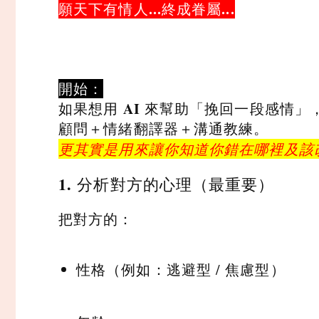
願天下有情人...終成眷屬...
開始：
AI 來幫助「挽回一段感情」
如果想用
顧問＋情緒翻譯器＋溝通教練
。
更其實是用來讓你知道你錯在哪裡及該
1. 分析對方的心理（最重要）
把對方的：
性格（例如：逃避型 / 焦慮型）