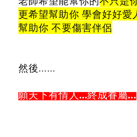
老師希望能幫你的
不只是
更希望幫助你 學會好好愛
幫助你 不要傷害伴侶
然後......
願天下有情人...終成眷屬...