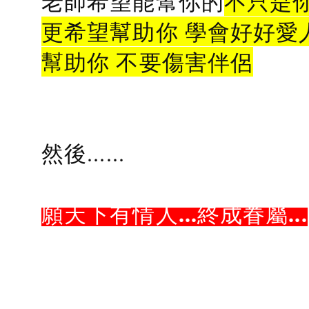
老師希望能幫你的
不只是
更希望幫助你 學會好好愛
幫助你 不要傷害伴侶
然後......
願天下有情人...終成眷屬...