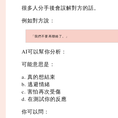
很多人分手後會誤解對方的話。
例如對方說：
「我們不要再聯絡了。」
AI可以幫你分析：
可能意思是：
a. 真的想結束
b. 逃避情緒
c. 害怕再次受傷
d. 在測試你的反應
你可以問：