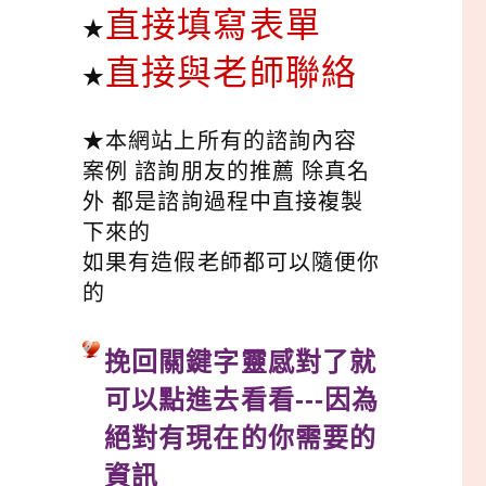
直接填寫表單
★
直接與老師聯絡
★
★本網站上所有的諮詢內容
案例 諮詢朋友的推薦 除真名
外 都是諮詢過程中直接複製
下來的
如果有造假老師都可以隨便你
的
挽回關鍵字靈感對了就
可以點進去看看---因為
絕對有現在的你需要的
資訊