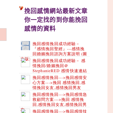
挽回感情網站最新文章
你一定找的到你能挽回
感情的資料
挽回感情挽回成功經驗－
『感情挽回聖經』---感情挽
回婚姻挽回諮詢方案說明 (圖
文版)
挽回感情挽回成功經驗－ 感
情挽回/婚姻挽回＠
StephanieRED 感情快速連結
挽回感情挽回--->挽回感情安
心方案--->挽回 感情挽回,感
情挽回女友,感情挽回男友
挽回感情挽回--->挽回感情急
救顧問方案--->挽回 感情挽
回,感情挽回女友,感情挽回男
友
挽回感情挽回--->挽回感情技