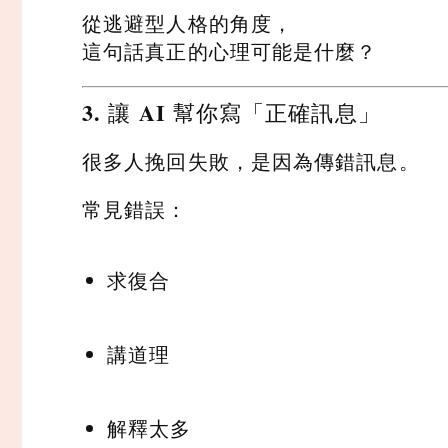
從逃避型人格的角度，
這句話真正的心理可能是什麼？
3. 讓 AI 幫你寫「正確訊息」
很多人挽回失敗，是因為傳錯訊息。
常見錯誤：
求復合
講道理
解釋太多