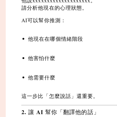
他說xxxxxxxxxxxxxxxxxxxx。
請分析他現在的心理狀態。
AI可以幫你推測：
他現在在哪個情緒階段
他害怕什麼
他需要什麼
這一步比「怎麼說話」還重要。
2. 讓 AI 幫你「翻譯他的話」