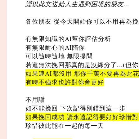
謹以此文送給人生遇到困境的朋友...
各位朋友 從今天開始你可以不用再為挽回
有無限知識的AI幫你評估分析
有無限耐心的AI陪你
可以隨時隨地 無限提問
若還無法挽回那真的是沒緣分了...(但你
如果連AI都沒用 那你千萬不要再為此花任
有時不強求也許對你會更好
不用謝
如不能挽回 下次記得別錯到這一步
如果挽回成功 請永遠記得要好好珍惜對方
珍惜彼此能在一起的每一天