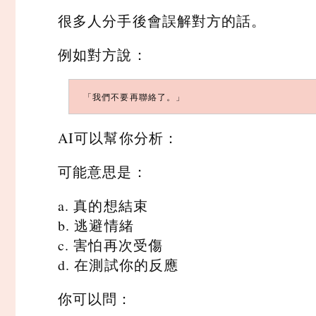
很多人分手後會誤解對方的話。
例如對方說：
「我們不要再聯絡了。」
AI可以幫你分析：
可能意思是：
a. 真的想結束
b. 逃避情緒
c. 害怕再次受傷
d. 在測試你的反應
你可以問：