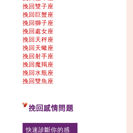
挽回雙子座
挽回巨蟹座
挽回獅子座
挽回處女座
挽回天秤座
挽回天蠍座
挽回射手座
挽回魔羯座
挽回水瓶座
挽回雙魚座
挽回感情問題
快速診斷你的感