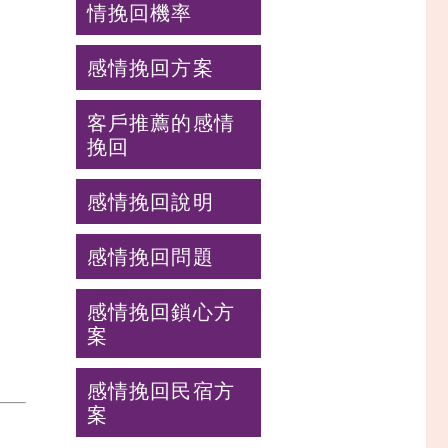
情挽回機率
感情挽回方案
客戶推薦的感情
挽回
感情挽回說明
感情挽回問題
感情挽回鎖心方
案
感情挽回民宿方
案