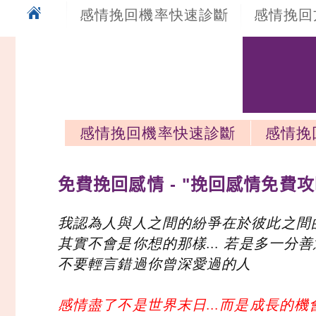
感情挽回機率快速診斷
感情挽回
感情挽回機率快速診斷
感情挽
感情挽回最新文章
免費挽回感情 - "挽回感情免費攻
我認為人與人之間的紛爭在於彼此之間
其實不會是你想的那樣... 若是多一分
不要輕言錯過你曾深愛過的人
感情盡了不是世界末日...而是成長的機