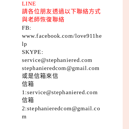
LINE
請各位朋友透過以下聯絡方式
與老師恢復聯絡
FB:
www.facebook.com/love911he
lp
SKYPE:
service@stephaniered.com
stephanieredcom@gmail.com
或是信箱來信
信箱
1:service@stephaniered.com
信箱
2:stephanieredcom@gmail.co
m