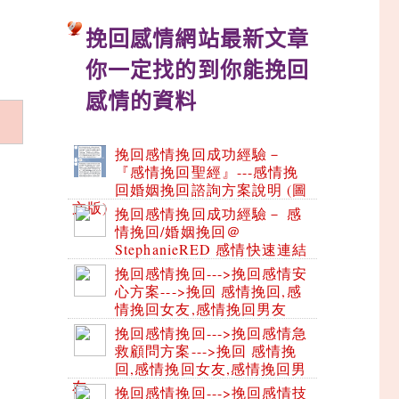
挽回感情網站最新文章
你一定找的到你能挽回
感情的資料
挽回感情挽回成功經驗－
『感情挽回聖經』---感情挽
回婚姻挽回諮詢方案說明 (圖
文版)
挽回感情挽回成功經驗－ 感
情挽回/婚姻挽回＠
StephanieRED 感情快速連結
挽回感情挽回--->挽回感情安
心方案--->挽回 感情挽回,感
情挽回女友,感情挽回男友
挽回感情挽回--->挽回感情急
救顧問方案--->挽回 感情挽
回,感情挽回女友,感情挽回男
友
挽回感情挽回--->挽回感情技