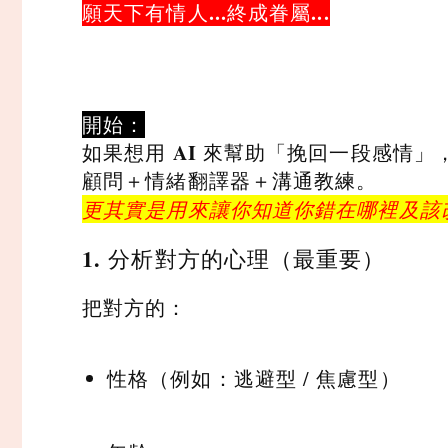
願天下有情人...終成眷屬...
開始：
AI 來幫助「挽回一段感情」
如果想用
顧問＋情緒翻譯器＋溝通教練
。
更其實是用來讓你知道你錯在哪裡及該
1. 分析對方的心理（最重要）
把對方的：
性格（例如：逃避型 / 焦慮型）