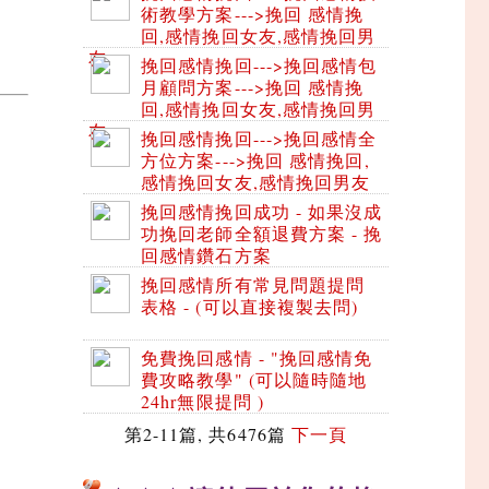
術教學方案--->挽回 感情挽
回,感情挽回女友,感情挽回男
友
挽回感情挽回--->挽回感情包
月顧問方案--->挽回 感情挽
回,感情挽回女友,感情挽回男
友
挽回感情挽回--->挽回感情全
方位方案--->挽回 感情挽回,
感情挽回女友,感情挽回男友
挽回感情挽回成功 - 如果沒成
功挽回老師全額退費方案 - 挽
回感情鑽石方案
挽回感情所有常見問題提問
表格 - (可以直接複製去問)
免費挽回感情 - "挽回感情免
費攻略教學" (可以隨時隨地
24hr無限提問 )
第2-11篇, 共6476篇
下一頁