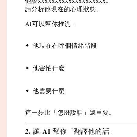
他說xxxxxxxxxxxxxxxxxxxx。
請分析他現在的心理狀態。
AI可以幫你推測：
他現在在哪個情緒階段
他害怕什麼
他需要什麼
這一步比「怎麼說話」還重要。
2. 讓 AI 幫你「翻譯他的話」