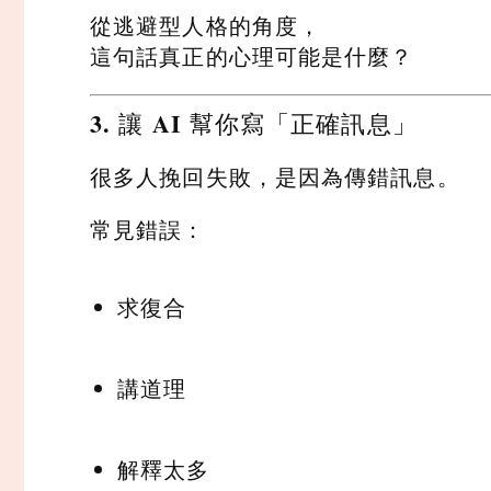
從逃避型人格的角度，
這句話真正的心理可能是什麼？
3. 讓 AI 幫你寫「正確訊息」
很多人挽回失敗，是因為傳錯訊息。
常見錯誤：
求復合
講道理
解釋太多