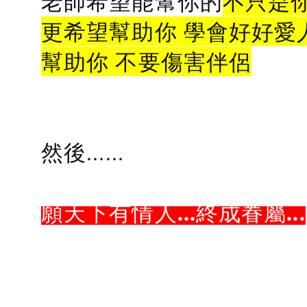
老師希望能幫你的
不只是
更希望幫助你 學會好好愛
幫助你 不要傷害伴侶
然後......
願天下有情人...終成眷屬...