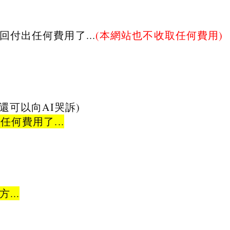
付出任何費用了...
(本網站也不收取任何費用)
還可以向AI哭訴)
何費用了...
...