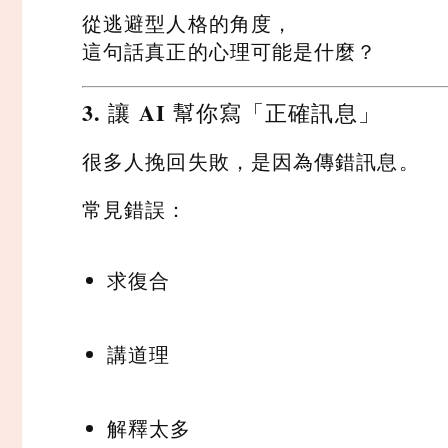
從逃避型人格的角度，
這句話真正的心理可能是什麼？
3. 讓 AI 幫你寫「正確訊息」
很多人挽回失敗，是因為傳錯訊息。
常見錯誤：
求復合
講道理
解釋太多