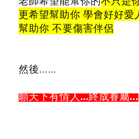
老師希望能幫你的
不只是
更希望幫助你 學會好好愛
幫助你 不要傷害伴侶
然後......
願天下有情人...終成眷屬...