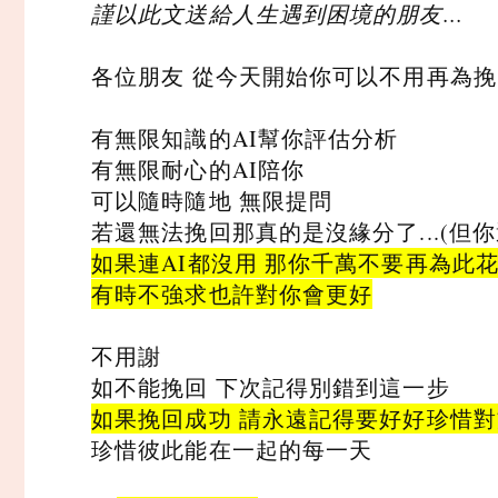
謹以此文送給人生遇到困境的朋友...
各位朋友 從今天開始你可以不用再為挽回
有無限知識的AI幫你評估分析
有無限耐心的AI陪你
可以隨時隨地 無限提問
若還無法挽回那真的是沒緣分了...(但你
如果連AI都沒用 那你千萬不要再為此花任
有時不強求也許對你會更好
不用謝
如不能挽回 下次記得別錯到這一步
如果挽回成功 請永遠記得要好好珍惜對方
珍惜彼此能在一起的每一天