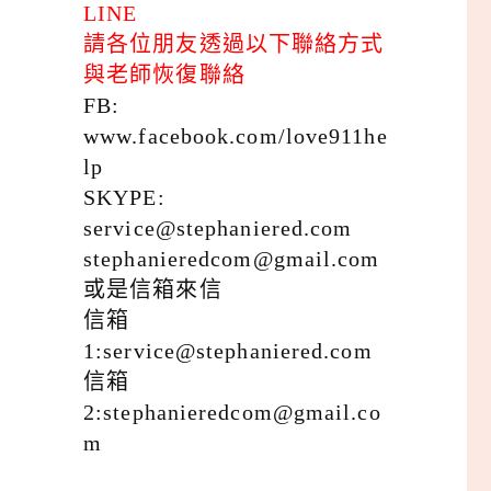
LINE
請各位朋友透過以下聯絡方式
與老師恢復聯絡
FB:
www.facebook.com/love911he
lp
SKYPE:
service@stephaniered.com
stephanieredcom@gmail.com
或是信箱來信
信箱
1:service@stephaniered.com
信箱
2:stephanieredcom@gmail.co
m