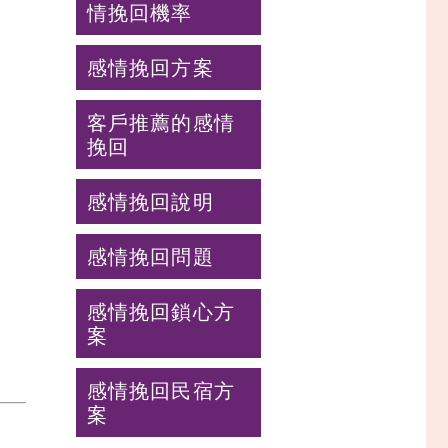
情挽回機率
感情挽回方案
客戶推薦的感情
挽回
感情挽回說明
感情挽回問題
感情挽回鎖心方
案
感情挽回民宿方
案