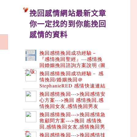
挽回感情網站最新文章
你一定找的到你能挽回
感情的資料
挽回感情挽回成功經驗－
『感情挽回聖經』---感情挽
回婚姻挽回諮詢方案說明 (圖
文版)
挽回感情挽回成功經驗－ 感
情挽回/婚姻挽回＠
StephanieRED 感情快速連結
挽回感情挽回--->挽回感情安
心方案--->挽回 感情挽回,感
情挽回女友,感情挽回男友
挽回感情挽回--->挽回感情急
救顧問方案--->挽回 感情挽
回,感情挽回女友,感情挽回男
友
挽回感情挽回--->挽回感情技