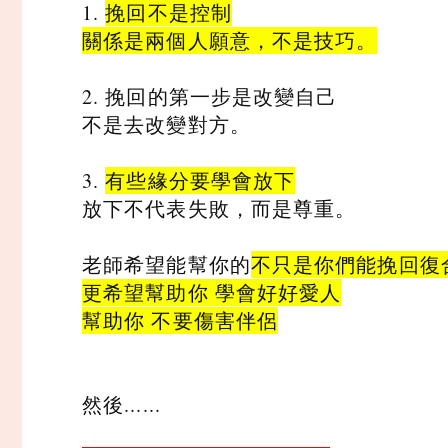
1.
挽回不是控制
關係是兩個人願意，不是技巧。
2. 挽回的第一步是改變自己
不是去改變對方。
3.
有些緣分要學會放下
放下不代表失敗，而是尊重。
老師希望能幫你的
不只是你們能挽回復
更希望幫助你 學會好好愛人
幫助你 不要傷害伴侶
然後......