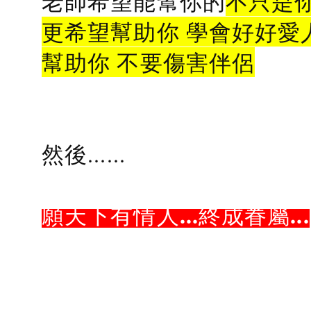
老師希望能幫你的
不只是
更希望幫助你 學會好好愛
幫助你 不要傷害伴侶
然後......
願天下有情人...終成眷屬...