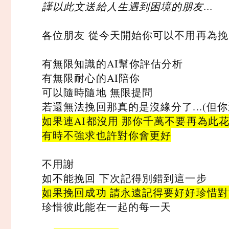
謹以此文送給人生遇到困境的朋友...
各位朋友 從今天開始你可以不用再為挽回
有無限知識的AI幫你評估分析
有無限耐心的AI陪你
可以隨時隨地 無限提問
若還無法挽回那真的是沒緣分了...(但你
如果連AI都沒用 那你千萬不要再為此花任
有時不強求也許對你會更好
不用謝
如不能挽回 下次記得別錯到這一步
如果挽回成功 請永遠記得要好好珍惜對方
珍惜彼此能在一起的每一天