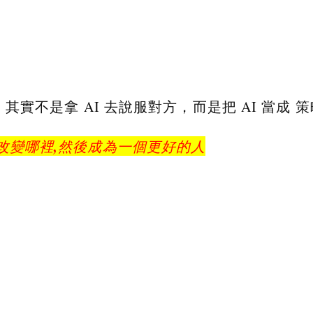
策
，其實不是拿 AI 去說服對方，而是把 AI 當成
改變哪裡,然後成為一個更好的人