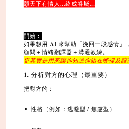
願天下有情人...終成眷屬...
開始：
AI 來幫助「挽回一段感情」
如果想用
顧問＋情緒翻譯器＋溝通教練
。
更其實是用來讓你知道你錯在哪裡及該
1. 分析對方的心理（最重要）
把對方的：
性格（例如：逃避型 / 焦慮型）