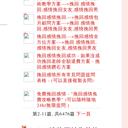
術教學方案--->挽回 感情挽
回,感情挽回女友,感情挽回男
友
挽回感情挽回--->挽回感情包
月顧問方案--->挽回 感情挽
回,感情挽回女友,感情挽回男
友
挽回感情挽回--->挽回感情全
方位方案--->挽回 感情挽回,
感情挽回女友,感情挽回男友
挽回感情挽回成功 - 如果沒成
功挽回老師全額退費方案 - 挽
回感情鑽石方案
挽回感情所有常見問題提問
表格 - (可以直接複製去問)
免費挽回感情 - "挽回感情免
費攻略教學" (可以隨時隨地
24hr無限提問 )
第2-11篇, 共6476篇
下一頁