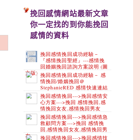
挽回感情網站最新文章
你一定找的到你能挽回
感情的資料
挽回感情挽回成功經驗－
『感情挽回聖經』---感情挽
回婚姻挽回諮詢方案說明 (圖
文版)
挽回感情挽回成功經驗－ 感
情挽回/婚姻挽回＠
StephanieRED 感情快速連結
挽回感情挽回--->挽回感情安
心方案--->挽回 感情挽回,感
情挽回女友,感情挽回男友
挽回感情挽回--->挽回感情急
救顧問方案--->挽回 感情挽
回,感情挽回女友,感情挽回男
友
挽回感情挽回--->挽回感情技