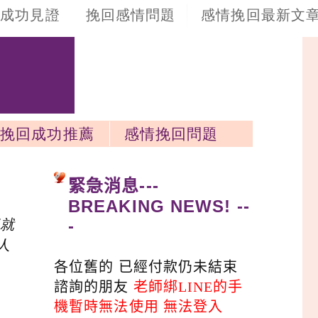
回成功見證
挽回感情問題
感情挽回最新文
情挽回成功推薦
感情挽回問題
緊急消息---
BREAKING NEWS! --
事就
-
人
各位舊的 已經付款仍未結束
諮詢的朋友
老師綁LINE的手
機暫時無法使用 無法登入