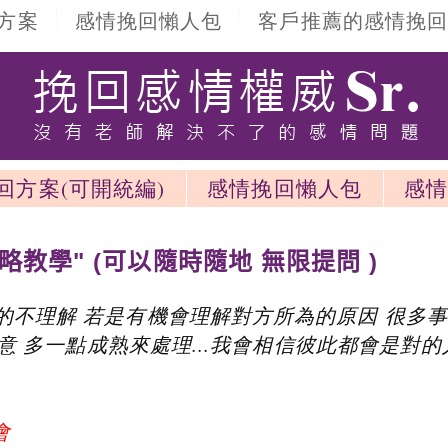
方案
感情挽回懶人包
客戶推薦的感情挽
回方案(可開統編)
感情挽回懶人包
感
略教學" (可以隨時隨地 無限提問 )
的不理解 若是有機會理解對方所為的原因 很多
善意 多一點成熟來處理...我會相信彼此都會是對的
會