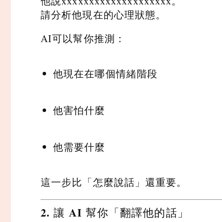
他說xxxxxxxxxxxxxxxxxxxx。
請分析他現在的心理狀態。
AI可以幫你推測：
他現在在哪個情緒階段
他害怕什麼
他需要什麼
這一步比「怎麼說話」還重要。
2. 讓 AI 幫你「翻譯他的話」