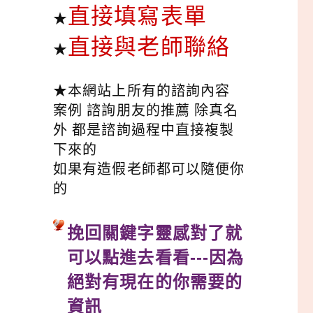
直接填寫表單
★
直接與老師聯絡
★
★本網站上所有的諮詢內容
案例 諮詢朋友的推薦 除真名
外 都是諮詢過程中直接複製
下來的
如果有造假老師都可以隨便你
的
挽回關鍵字靈感對了就
可以點進去看看---因為
絕對有現在的你需要的
資訊