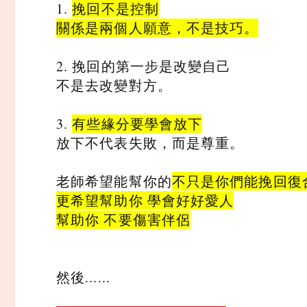
1.
挽回不是控制
關係是兩個人願意，不是技巧。
2. 挽回的第一步是改變自己
不是去改變對方。
3.
有些緣分要學會放下
放下不代表失敗，而是尊重。
老師希望能幫你的
不只是你們能挽回復
更希望幫助你 學會好好愛人
幫助你 不要傷害伴侶
然後......