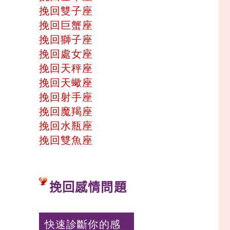
挽回雙子座
挽回巨蟹座
挽回獅子座
挽回處女座
挽回天秤座
挽回天蠍座
挽回射手座
挽回魔羯座
挽回水瓶座
挽回雙魚座
挽回感情問題
快速診斷你的感