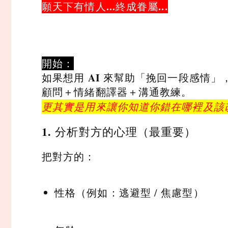
願天下有情人...終成眷屬...
開始：
AI 來幫助「挽回一段感情」
如果想用
顧問＋情緒翻譯器＋溝通教練
。
更其實是用來讓你知道你錯在哪裡及該
1. 分析對方的心理（最重要）
把對方的：
性格（例如：逃避型 / 焦慮型）