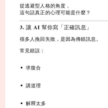
從逃避型人格的角度，
這句話真正的心理可能是什麼？
3. 讓 AI 幫你寫「正確訊息」
很多人挽回失敗，是因為傳錯訊息。
常見錯誤：
求復合
講道理
解釋太多