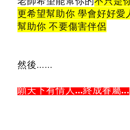
老師希望能幫你的
不只是
更希望幫助你 學會好好愛
幫助你 不要傷害伴侶
然後......
願天下有情人...終成眷屬...