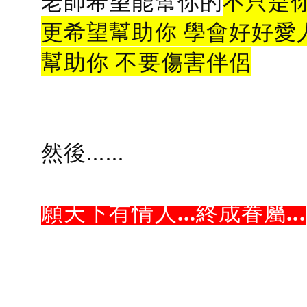
老師希望能幫你的
不只是
更希望幫助你 學會好好愛
幫助你 不要傷害伴侶
然後......
願天下有情人...終成眷屬...