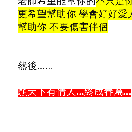
老師希望能幫你的
不只是
更希望幫助你 學會好好愛
幫助你 不要傷害伴侶
然後......
願天下有情人...終成眷屬...