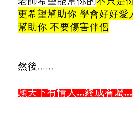
老師希望能幫你的
不只是
更希望幫助你 學會好好愛
幫助你 不要傷害伴侶
然後......
願天下有情人...終成眷屬...