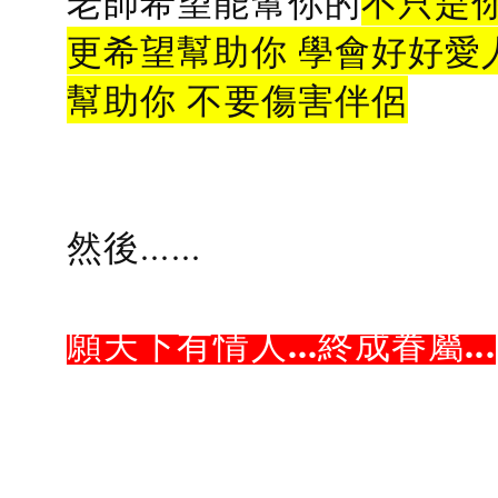
老師希望能幫你的
不只是
更希望幫助你 學會好好愛
幫助你 不要傷害伴侶
然後......
願天下有情人...終成眷屬...