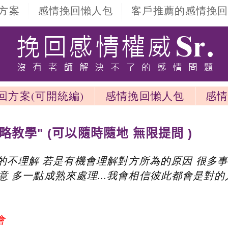
方案
感情挽回懶人包
客戶推薦的感情挽
回方案(可開統編)
感情挽回懶人包
感
略教學" (可以隨時隨地 無限提問 )
的不理解 若是有機會理解對方所為的原因 很多
善意 多一點成熟來處理...我會相信彼此都會是對的
會