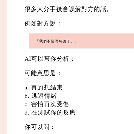
很多人分手後會誤解對方的話。
例如對方說：
「我們不要再聯絡了。」
AI可以幫你分析：
可能意思是：
a. 真的想結束
b. 逃避情緒
c. 害怕再次受傷
d. 在測試你的反應
你可以問：