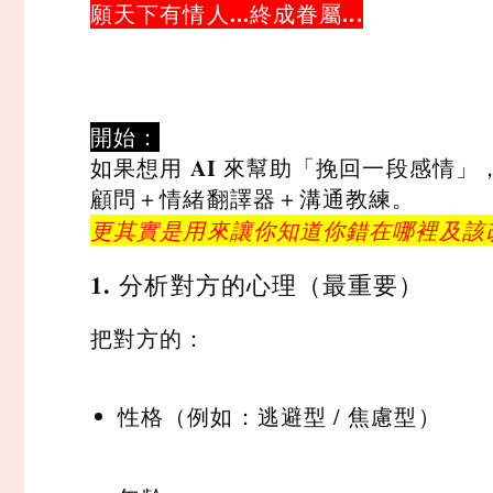
願天下有情人...終成眷屬...
開始：
AI 來幫助「挽回一段感情」
如果想用
顧問＋情緒翻譯器＋溝通教練
。
更其實是用來讓你知道你錯在哪裡及該
1. 分析對方的心理（最重要）
把對方的：
性格（例如：逃避型 / 焦慮型）