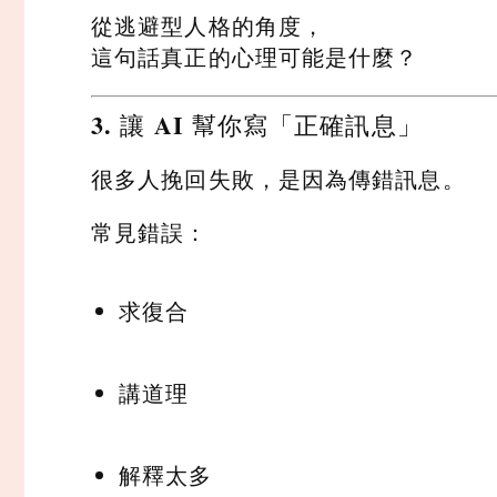
從逃避型人格的角度，
這句話真正的心理可能是什麼？
3. 讓 AI 幫你寫「正確訊息」
很多人挽回失敗，是因為傳錯訊息。
常見錯誤：
求復合
講道理
解釋太多