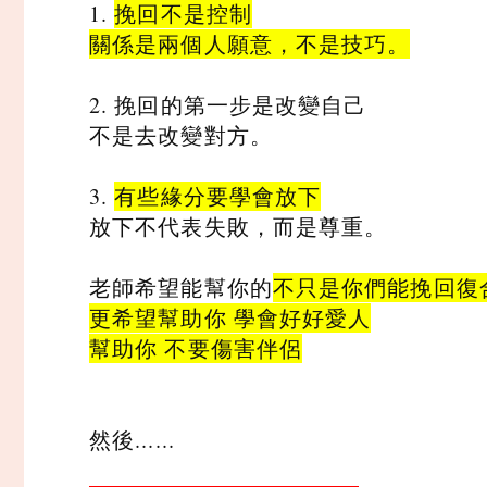
1.
挽回不是控制
關係是兩個人願意，不是技巧。
2. 挽回的第一步是改變自己
不是去改變對方。
3.
有些緣分要學會放下
放下不代表失敗，而是尊重。
老師希望能幫你的
不只是你們能挽回復
更希望幫助你 學會好好愛人
幫助你 不要傷害伴侶
然後......