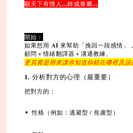
願天下有情人...終成眷屬...
開始：
AI 來幫助「挽回一段感情」
如果想用
顧問＋情緒翻譯器＋溝通教練
。
更其實是用來讓你知道你錯在哪裡及該
1. 分析對方的心理（最重要）
把對方的：
性格（例如：逃避型 / 焦慮型）