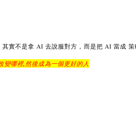
策
，其實不是拿 AI 去說服對方，而是把 AI 當成
改變哪裡,然後成為一個更好的人