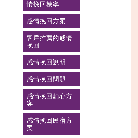
情挽回機率
感情挽回方案
客戶推薦的感情
挽回
感情挽回說明
感情挽回問題
感情挽回鎖心方
案
感情挽回民宿方
案