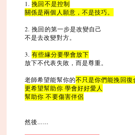
1.
挽回不是控制
關係是兩個人願意，不是技巧。
2. 挽回的第一步是改變自己
不是去改變對方。
3.
有些緣分要學會放下
放下不代表失敗，而是尊重。
老師希望能幫你的
不只是你們能挽回復
更希望幫助你 學會好好愛人
幫助你 不要傷害伴侶
然後......