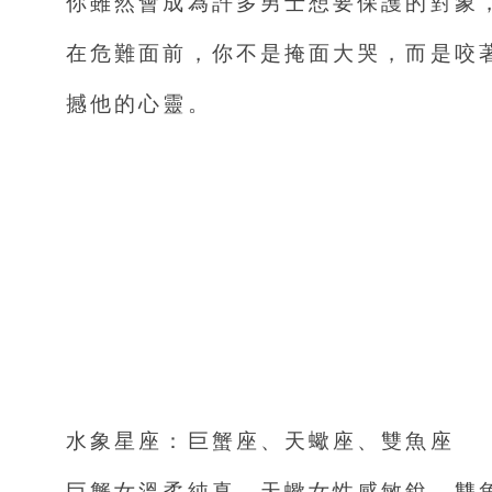
你雖然會成為許多男士想要保護的對象
在危難面前，你不是掩面大哭，而是咬
撼他的心靈。
水象星座：巨蟹座、天蠍座、雙魚座
巨蟹女溫柔純真，天蠍女性感敏銳，雙