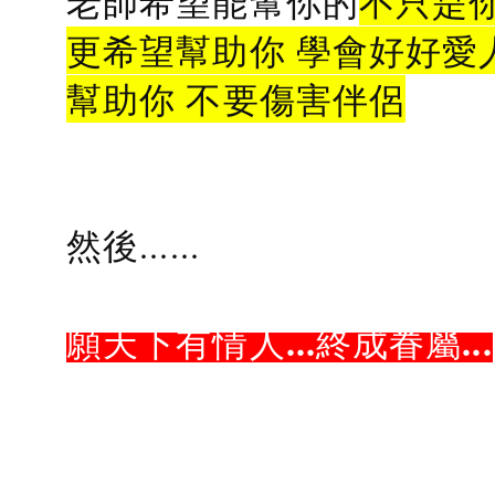
老師希望能幫你的
不只是
更希望幫助你 學會好好愛
幫助你 不要傷害伴侶
然後......
願天下有情人...終成眷屬...