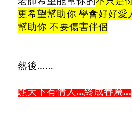
老師希望能幫你的
不只是
更希望幫助你 學會好好愛
幫助你 不要傷害伴侶
然後......
願天下有情人...終成眷屬...