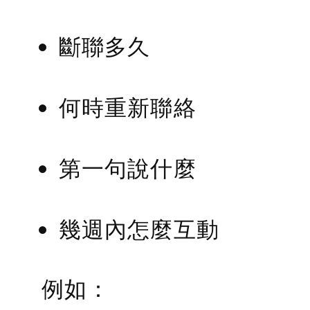
斷聯多久
何時重新聯絡
第一句說什麼
幾週內怎麼互動
例如：