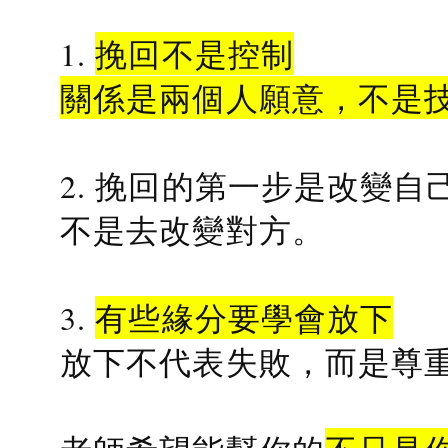
1.
挽回不是控制
關係是兩個人願意，不是
2. 挽回的第一步是改變自
不是去改變對方。
3.
有些緣分要學會放下
放下不代表失敗，而是尊