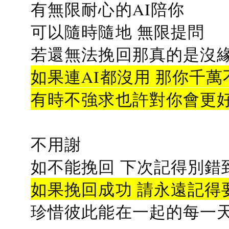
有無限耐心的AI陪你
可以隨時隨地 無限提問
若還無法挽回那真的是沒緣分
如果連AI都沒用 那你千萬
有時不強求也許對你會更
不用謝
如不能挽回 下次記得別錯
如果挽回成功 請永遠記得要
珍惜彼此能在一起的每一