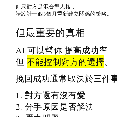
如果對方是混合型人格，
請設計一個3個月重新建立關係的策略。
但最重要的真相
提高成功率
AI 可以幫你
不能控制對方的選擇
但
。
挽回成功通常取決於三件
1. 對方還有沒有愛
2. 分手原因是否解決