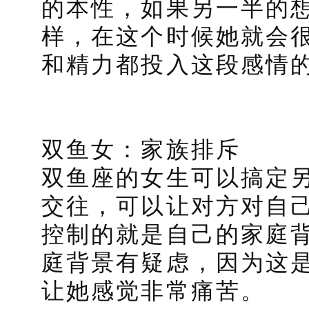
的本性，如果另一半的
样，在这个时候她就会
和精力都投入这段感情
双鱼女：家族排斥
双鱼座的女生可以搞定
交往，可以让对方对自
控制的就是自己的家庭
庭背景有疑虑，因为这是
让她感觉非常痛苦。