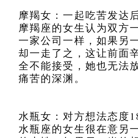
摩羯女：一起吃苦发达
摩羯座的女生认为双方
一家公司一样，如果另
却一走了之，这让前面
全不能接受，她也无法
痛苦的深渊。
水瓶女：对方想法态度1
水瓶座的女生很在意另