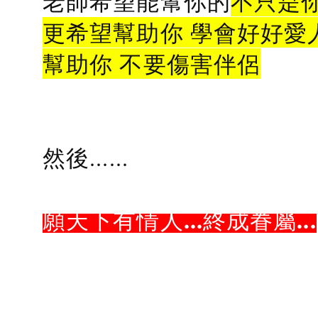
老師希望能幫你的
不只是
更希望幫助你 學會好好愛
幫助你 不要傷害伴侶
然後......
願天下有情人...終成眷屬...