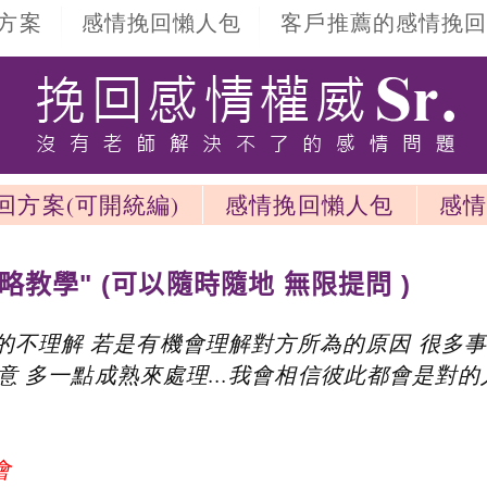
方案
感情挽回懶人包
客戶推薦的感情挽
回方案(可開統編)
感情挽回懶人包
感
略教學" (可以隨時隨地 無限提問 )
的不理解 若是有機會理解對方所為的原因 很多
善意 多一點成熟來處理...我會相信彼此都會是對的
會