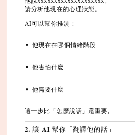
他說xxxxxxxxxxxxxxxxxxxx。
請分析他現在的心理狀態。
AI可以幫你推測：
他現在在哪個情緒階段
他害怕什麼
他需要什麼
這一步比「怎麼說話」還重要。
2. 讓 AI 幫你「翻譯他的話」