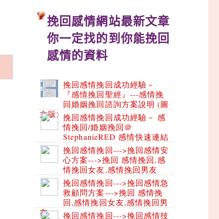
挽回感情網站最新文章
你一定找的到你能挽回
感情的資料
挽回感情挽回成功經驗－
『感情挽回聖經』---感情挽
回婚姻挽回諮詢方案說明 (圖
文版)
挽回感情挽回成功經驗－ 感
情挽回/婚姻挽回＠
StephanieRED 感情快速連結
挽回感情挽回--->挽回感情安
心方案--->挽回 感情挽回,感
情挽回女友,感情挽回男友
挽回感情挽回--->挽回感情急
救顧問方案--->挽回 感情挽
回,感情挽回女友,感情挽回男
友
挽回感情挽回--->挽回感情技