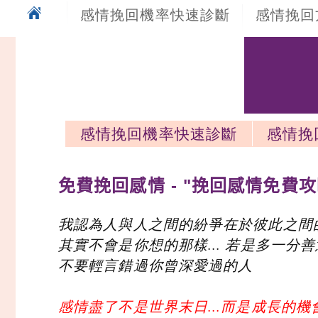
感情挽回機率快速診斷
感情挽回
感情挽回機率快速診斷
感情挽
感情挽回最新文章
免費挽回感情 - "挽回感情免費攻
我認為人與人之間的紛爭在於彼此之間
其實不會是你想的那樣... 若是多一分
不要輕言錯過你曾深愛過的人
感情盡了不是世界末日...而是成長的機