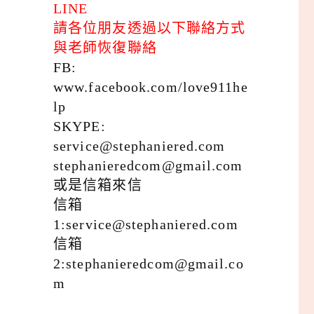
LINE
請各位朋友透過以下聯絡方式
與老師恢復聯絡
FB:
www.facebook.com/love911he
lp
SKYPE:
service@stephaniered.com
stephanieredcom@gmail.com
或是信箱來信
信箱
1:service@stephaniered.com
信箱
2:stephanieredcom@gmail.co
m