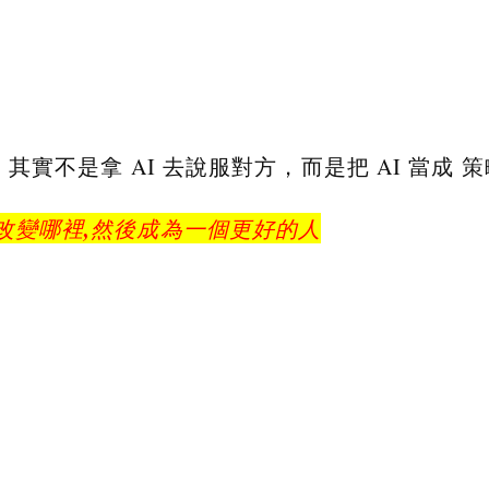
策
，其實不是拿 AI 去說服對方，而是把 AI 當成
改變哪裡,然後成為一個更好的人