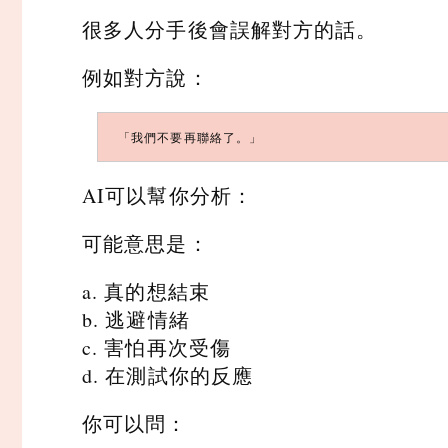
很多人分手後會誤解對方的話。
例如對方說：
「我們不要再聯絡了。」
AI可以幫你分析：
可能意思是：
a. 真的想結束
b. 逃避情緒
c. 害怕再次受傷
d. 在測試你的反應
你可以問：