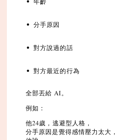
年齡
分手原因
對方說過的話
對方最近的行為
全部丟給 AI。
例如：
他24歲，逃避型人格，
分手原因是覺得感情壓力太大，