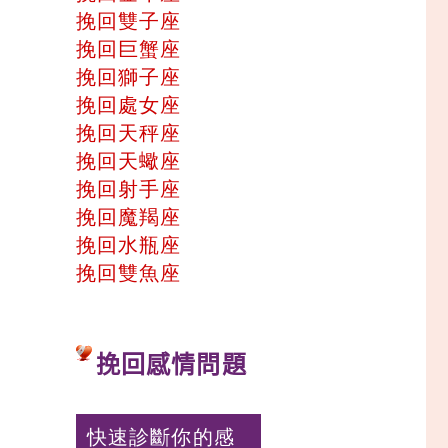
挽回雙子座
挽回巨蟹座
挽回獅子座
挽回處女座
挽回天秤座
挽回天蠍座
挽回射手座
挽回魔羯座
挽回水瓶座
挽回雙魚座
挽回感情問題
快速診斷你的感