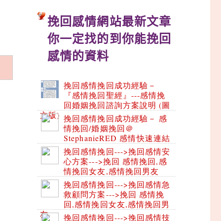
挽回感情網站最新文章
你一定找的到你能挽回
感情的資料
挽回感情挽回成功經驗－
『感情挽回聖經』---感情挽
回婚姻挽回諮詢方案說明 (圖
文版)
挽回感情挽回成功經驗－ 感
情挽回/婚姻挽回＠
StephanieRED 感情快速連結
挽回感情挽回--->挽回感情安
心方案--->挽回 感情挽回,感
情挽回女友,感情挽回男友
挽回感情挽回--->挽回感情急
救顧問方案--->挽回 感情挽
回,感情挽回女友,感情挽回男
友
挽回感情挽回--->挽回感情技