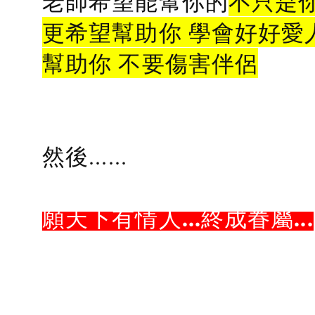
老師希望能幫你的
不只是
更希望幫助你 學會好好愛
幫助你 不要傷害伴侶
然後......
願天下有情人...終成眷屬...