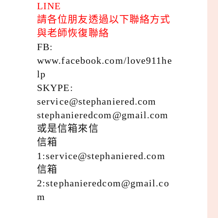
LINE
請各位朋友透過以下聯絡方式
與老師恢復聯絡
FB:
www.facebook.com/love911he
lp
SKYPE:
service@stephaniered.com
stephanieredcom@gmail.com
或是信箱來信
信箱
1:service@stephaniered.com
信箱
2:stephanieredcom@gmail.co
m