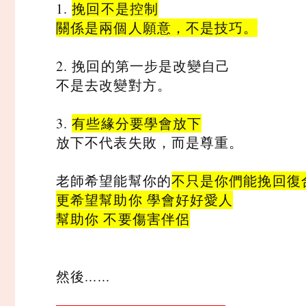
1.
挽回不是控制
關係是兩個人願意，不是技巧。
2. 挽回的第一步是改變自己
不是去改變對方。
3.
有些緣分要學會放下
放下不代表失敗，而是尊重。
老師希望能幫你的
不只是你們能挽回復
更希望幫助你 學會好好愛人
幫助你 不要傷害伴侶
然後......