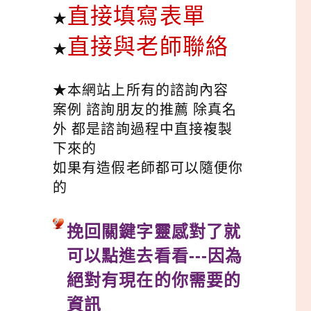
直接填寫表單
★
直接與老師聯絡
★
★本網站上所有的諮詢內容
案例 諮詢朋友的推薦 除真名
外 都是諮詢過程中直接複製
下來的
如果有造假老師都可以隨便你
的
挽回關鍵字靈感對了就
可以點進去看看---因為
絕對有現在的你需要的
資訊