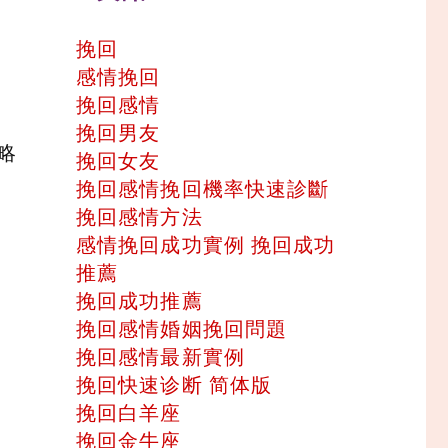
挽回
感情挽回
挽回感情
挽回男友
略
挽回女友
挽回感情挽回機率快速診斷
挽回感情方法
感情挽回成功實例 挽回成功
推薦
挽回成功推薦
挽回感情婚姻挽回問題
挽回感情最新實例
挽回快速诊断 简体版
挽回白羊座
挽回金牛座