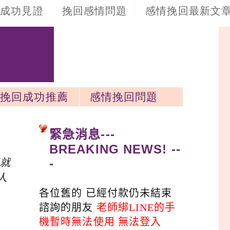
回成功見證
挽回感情問題
感情挽回最新文
情挽回成功推薦
感情挽回問題
緊急消息---
BREAKING NEWS! --
事就
-
人
各位舊的 已經付款仍未結束
諮詢的朋友
老師綁LINE的手
機暫時無法使用 無法登入