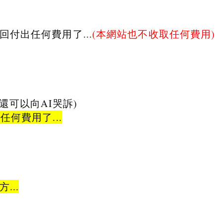
付出任何費用了...
(本網站也不收取任何費用)
還可以向AI哭訴)
何費用了...
...