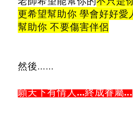
老師希望能幫你的
不只是
更希望幫助你 學會好好愛
幫助你 不要傷害伴侶
然後......
願天下有情人...終成眷屬...