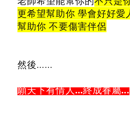
老師希望能幫你的
不只是
更希望幫助你 學會好好愛
幫助你 不要傷害伴侶
然後......
願天下有情人...終成眷屬...