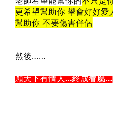
老師希望能幫你的
不只是
更希望幫助你 學會好好愛
幫助你 不要傷害伴侶
然後......
願天下有情人...終成眷屬...