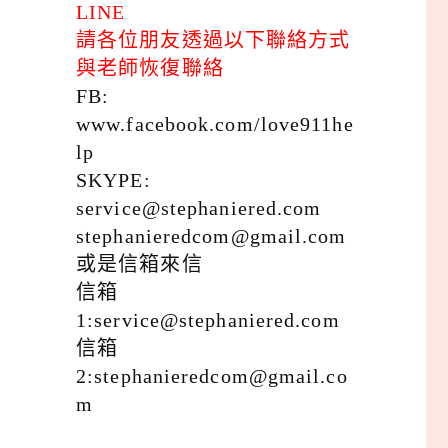
LINE
請各位朋友透過以下聯絡方式
與老師恢復聯絡
FB:
www.facebook.com/love911he
lp
SKYPE:
service@stephaniered.com
stephanieredcom@gmail.com
或是信箱來信
信箱
1:service@stephaniered.com
信箱
2:stephanieredcom@gmail.co
m