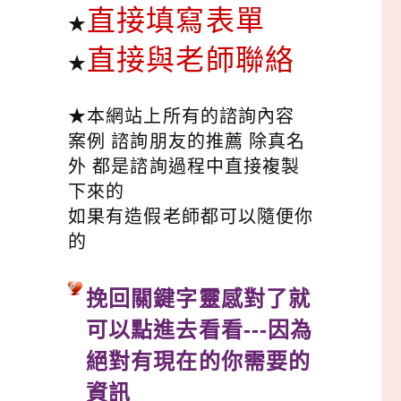
直接填寫表單
★
直接與老師聯絡
★
★本網站上所有的諮詢內容
案例 諮詢朋友的推薦 除真名
外 都是諮詢過程中直接複製
下來的
如果有造假老師都可以隨便你
的
挽回關鍵字靈感對了就
可以點進去看看---因為
絕對有現在的你需要的
資訊