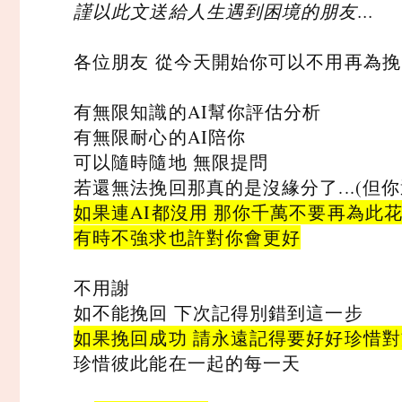
謹以此文送給人生遇到困境的朋友...
各位朋友 從今天開始你可以不用再為挽回
有無限知識的AI幫你評估分析
有無限耐心的AI陪你
可以隨時隨地 無限提問
若還無法挽回那真的是沒緣分了...(但你
如果連AI都沒用 那你千萬不要再為此花任
有時不強求也許對你會更好
不用謝
如不能挽回 下次記得別錯到這一步
如果挽回成功 請永遠記得要好好珍惜對方
珍惜彼此能在一起的每一天