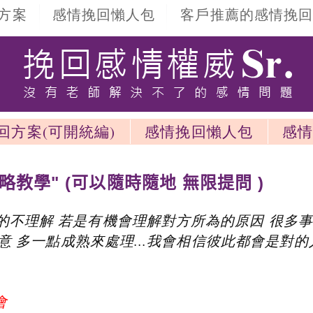
方案
感情挽回懶人包
客戶推薦的感情挽
回方案(可開統編)
感情挽回懶人包
感
略教學" (可以隨時隨地 無限提問 )
的不理解 若是有機會理解對方所為的原因 很多
善意 多一點成熟來處理...我會相信彼此都會是對的
會