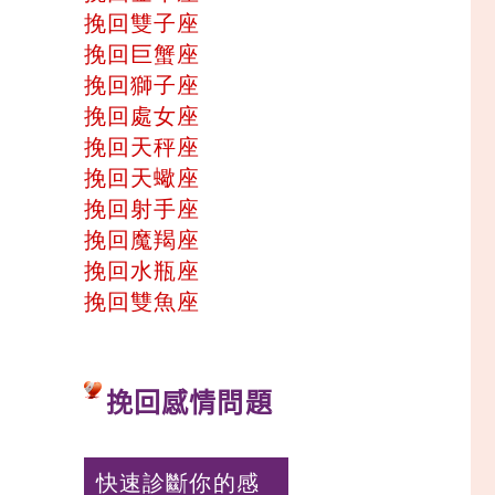
挽回雙子座
挽回巨蟹座
挽回獅子座
挽回處女座
挽回天秤座
挽回天蠍座
挽回射手座
挽回魔羯座
挽回水瓶座
挽回雙魚座
挽回感情問題
快速診斷你的感