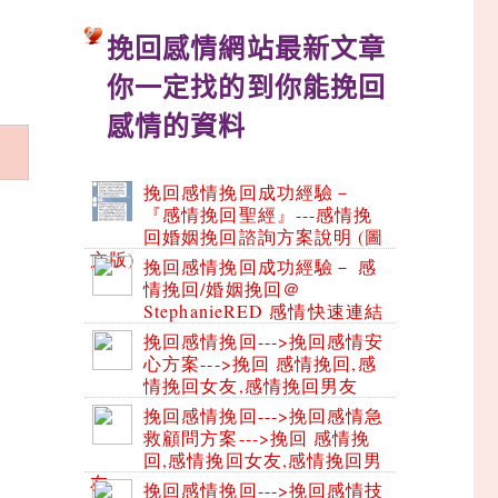
挽回感情網站最新文章
你一定找的到你能挽回
感情的資料
挽回感情挽回成功經驗－
『感情挽回聖經』---感情挽
回婚姻挽回諮詢方案說明 (圖
文版)
挽回感情挽回成功經驗－ 感
情挽回/婚姻挽回＠
StephanieRED 感情快速連結
挽回感情挽回--->挽回感情安
心方案--->挽回 感情挽回,感
情挽回女友,感情挽回男友
挽回感情挽回--->挽回感情急
救顧問方案--->挽回 感情挽
回,感情挽回女友,感情挽回男
友
挽回感情挽回--->挽回感情技