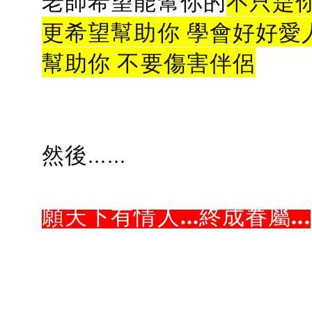
老師希望能幫你的
不只是
更希望幫助你 學會好好愛
幫助你 不要傷害伴侶
然後......
願天下有情人...終成眷屬...