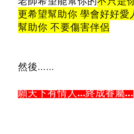
老師希望能幫你的
不只是
更希望幫助你 學會好好愛
幫助你 不要傷害伴侶
然後......
願天下有情人...終成眷屬...