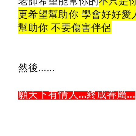
老師希望能幫你的
不只是
更希望幫助你 學會好好愛
幫助你 不要傷害伴侶
然後......
願天下有情人...終成眷屬...