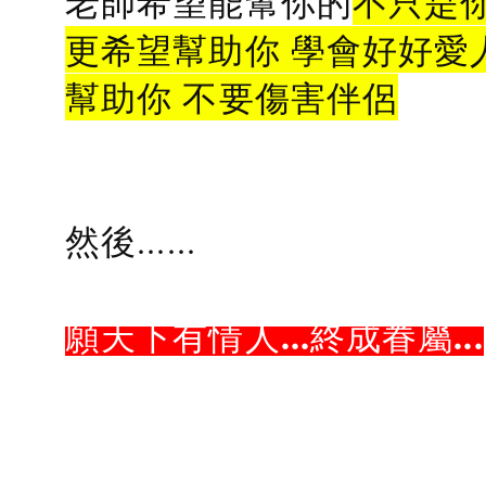
老師希望能幫你的
不只是
更希望幫助你 學會好好愛
幫助你 不要傷害伴侶
然後......
願天下有情人...終成眷屬...