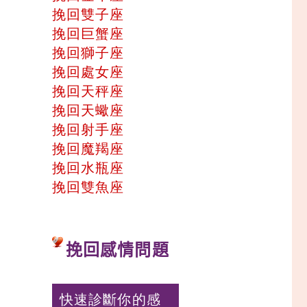
挽回雙子座
挽回巨蟹座
挽回獅子座
挽回處女座
挽回天秤座
挽回天蠍座
挽回射手座
挽回魔羯座
挽回水瓶座
挽回雙魚座
挽回感情問題
快速診斷你的感