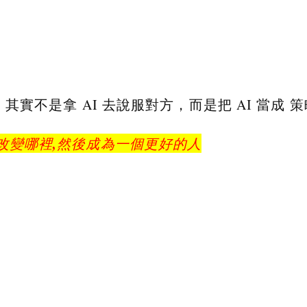
策
，其實不是拿 AI 去說服對方，而是把 AI 當成
改變哪裡,然後成為一個更好的人