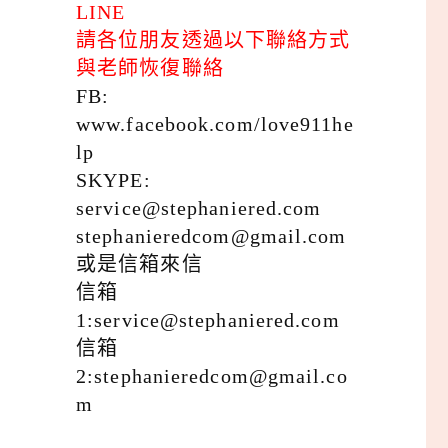
LINE
請各位朋友透過以下聯絡方式
與老師恢復聯絡
FB:
www.facebook.com/love911he
lp
SKYPE:
service@stephaniered.com
stephanieredcom@gmail.com
或是信箱來信
信箱
1:service@stephaniered.com
信箱
2:stephanieredcom@gmail.co
m