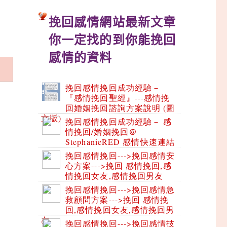
挽回感情網站最新文章
你一定找的到你能挽回
感情的資料
挽回感情挽回成功經驗－
『感情挽回聖經』---感情挽
回婚姻挽回諮詢方案說明 (圖
文版)
挽回感情挽回成功經驗－ 感
情挽回/婚姻挽回＠
StephanieRED 感情快速連結
挽回感情挽回--->挽回感情安
心方案--->挽回 感情挽回,感
情挽回女友,感情挽回男友
挽回感情挽回--->挽回感情急
救顧問方案--->挽回 感情挽
回,感情挽回女友,感情挽回男
友
挽回感情挽回--->挽回感情技