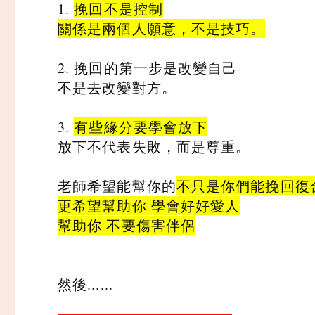
1.
挽回不是控制
關係是兩個人願意，不是技巧。
2. 挽回的第一步是改變自己
不是去改變對方。
3.
有些緣分要學會放下
放下不代表失敗，而是尊重。
老師希望能幫你的
不只是你們能挽回復
更希望幫助你 學會好好愛人
幫助你 不要傷害伴侶
然後......