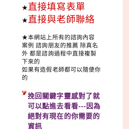
直接填寫表單
★
直接與老師聯絡
★
★本網站上所有的諮詢內容
案例 諮詢朋友的推薦 除真名
外 都是諮詢過程中直接複製
下來的
如果有造假老師都可以隨便你
的
挽回關鍵字靈感對了就
可以點進去看看---因為
絕對有現在的你需要的
資訊