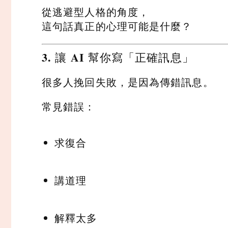
從逃避型人格的角度，
這句話真正的心理可能是什麼？
3. 讓 AI 幫你寫「正確訊息」
很多人挽回失敗，是因為傳錯訊息。
常見錯誤：
求復合
講道理
解釋太多